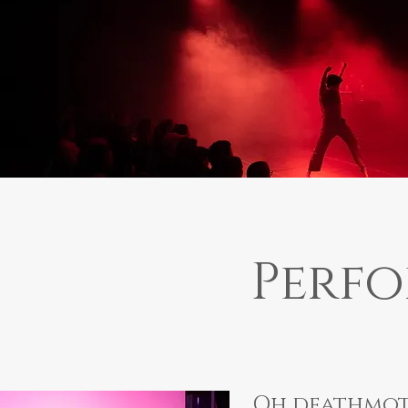
Perf
Oh deathmoth