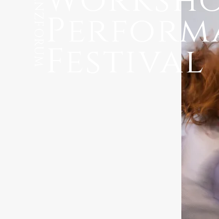
Worksho
TANZFORUM
Perform
Festival